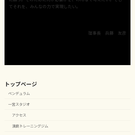
てそれを、みんなの力で実現したい。
​理事長 兵藤 友彦
トップページ
ペンデュラム
一宮スタジオ
アクセス
演劇トレーニングジム