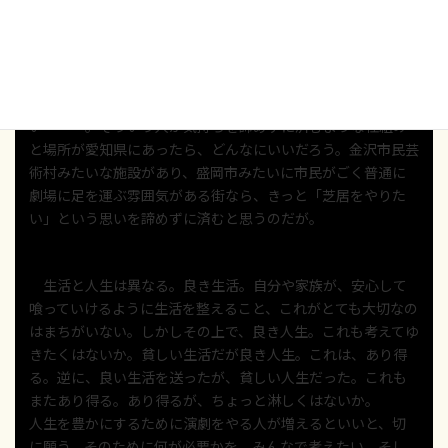
やってもらえるような仲間に心当たりがない。近所の友だち
や、勤め先の同僚を誘ったら、笑われそうだ。パートナーに
も反対されそうで言えない。それに、自分が住んでいるとこ
ろは田舎で、名古屋みたいに劇場が近くにあるわけではない
し・・・でもちょっと、でもどうしても、演劇、やってみた
い・・・。そういう人が気持ちを諦めずに済むような仕組み
と場所が愛知県にあったら、どんなにいいだろう。金沢市民芸
術村みたいな施設があり、盛岡市みたいに市民がごく普通に
劇場に足を運ぶ雰囲気がある街なら、きっと「芝居をやりた
い」という思いを諦めずに済むと思うのだが。
生活と人生は異なる。良き生活。自分や家族が、安心して
喰っていけるように生活を整えること、これがとても大切なの
はまちがいない。しかしその上で、良き人生。これも考えてゆ
きたくはないか。貧しい生活だが良き人生。これは、あり得
る。逆に、良い生活を送ったが、貧しい人生だった。これも
またあり得る。あり得るが、ちょっと淋しくはないか。
人生を豊かにするために演劇をやる人が増えるといいと、切
に願う。そのために何が必要かを、みんなで考えたい。そし