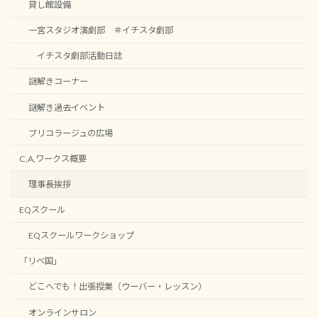
貸し館設備
一宮スタジオ演劇部 ＃イチスタ劇部
イチスタ劇部活動日誌
謎解きコーナー
謎解き過去イベント
ブリコラージュの広場
C,A,ワークス概要
理事長挨拶
EQスクール
EQスクールワークショップ
「リベ国」
どこへでも！出張授業（ウーバー・レッスン）
オンラインサロン