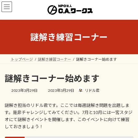
コ
ナ
ン
ビ
テ
ゲ
ン
ー
ツ
シ
へ
ョ
謎解き練習コーナー
ス
ン
キ
に
ッ
移
プ
動
トップページ
謎解き練習コーナー
謎解きコーナー始めます
謎解きコーナー始めます
最
2023年3月29日
2023年3月29日
リドル君
終
更
謎解き担当のリドル君です。ここでは毎週謎解き問題を出題しま
新
日
す。是非チャレンジしてみてください。7月と10月には一宮スタジ
時
オにて謎解きイベントを開催します、このイベントに向けて練習
:
しておきましょう！