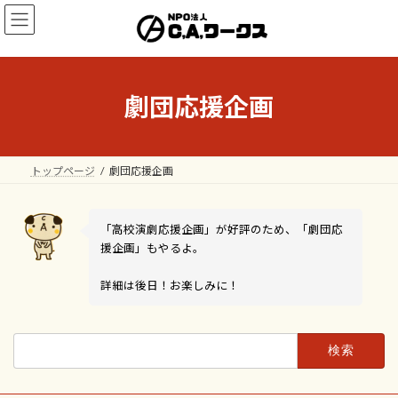
コ
ナ
ン
ビ
テ
ゲ
ン
ー
ツ
シ
へ
ョ
劇団応援企画
ス
ン
キ
に
ッ
移
プ
動
トップページ
劇団応援企画
「高校演劇応援企画」が好評のため、「劇団応
援企画」もやるよ。
詳細は後日！お楽しみに！
検
索: