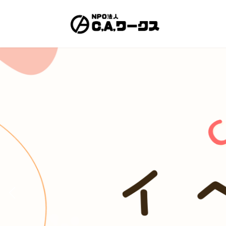
コ
ナ
ン
ビ
テ
ゲ
ン
ー
ツ
シ
へ
ョ
ス
ン
キ
に
ッ
移
プ
動